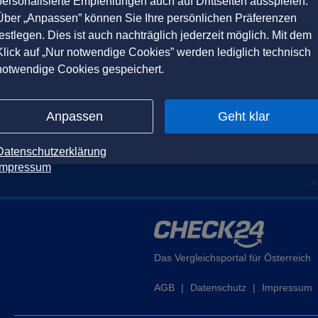
personalisierte Empfehlungen auch auf Drittseiten ausspielen.
Über „Anpassen” können Sie Ihre persönlichen Präferenzen
festlegen. Dies ist auch nachträglich jederzeit möglich. Mit dem
Klick auf „Nur notwendige Cookies” werden lediglich technisch
notwendige Cookies gespeichert.
Anpassen
Geht klar
Datenschutzerklärung
Impressum
zu
Das Vergleichsportal für Österreich
AGB
|
Datenschutz
|
Impressum